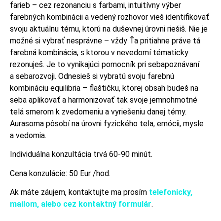
farieb – cez rezonanciu s farbami, intuitívny výber
farebných kombinácii a vedený rozhovor vieš identifikovať
svoju aktuálnu tému, ktorú na duševnej úrovni riešiš. Nie je
možné si vybrať nesprávne – vždy Ťa pritiahne práve tá
farebná kombinácia, s ktorou v nevedomí tématicky
rezonuješ. Je to vynikajúci pomocník pri sebapoznávaní
a sebarozvoji. Odnesieš si vybratú svoju farebnú
kombináciu equilibria – flaštičku, ktorej obsah budeš na
seba aplikovať a harmonizovať tak svoje jemnohmotné
telá smerom k zvedomeniu a vyriešeniu danej témy.
Aurasoma pôsobí na úrovni fyzického tela, emócii, mysle
a vedomia.
Individuálna konzultácia trvá 60-90 minút.
Cena konzulácie: 50 Eur /hod.
Ak máte záujem, kontaktujte ma prosím
telefonicky,
mailom, alebo cez kontaktný formulár
.