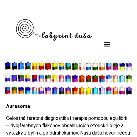
Aurasoma
Celostná farebná diagnostika i terapia pomocou equilibrií
– dvojfarebných flakónov obsahujúcich éterické oleje a
výťažky z bylín a polodrahokamov. Naša duša hovorí rečou