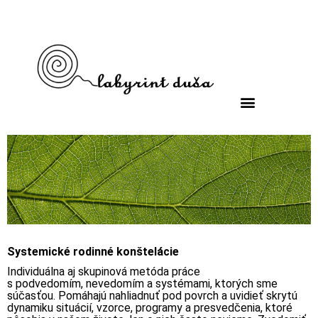
Systemické rodinné konštelácie
Individuálna aj skupinová
metóda práce
s podvedomím, nevedomím a systémami, ktorých sme
súčasťou. Pomáhajú nahliadnuť pod povrch a uvidieť skrytú
dynamiku situácií, vzorce, programy a presvedčenia, ktoré