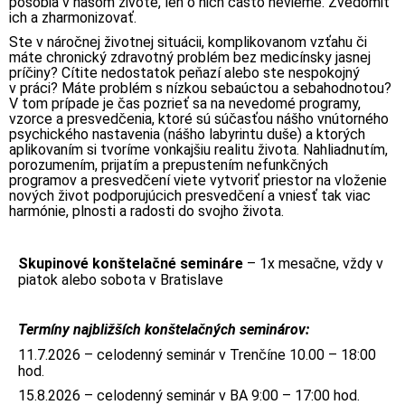
pôsobia v našom živote, len o nich často nevieme. Zvedomiť
ich a zharmonizovať.
Ste v náročnej životnej situácii, komplikovanom vzťahu či
máte chronický zdravotný problém bez medicínsky jasnej
príčiny? Cítite nedostatok peňazí alebo ste nespokojný
v práci? Máte problém s nízkou sebaúctou a sebahodnotou?
V tom prípade je čas pozrieť sa na nevedomé programy,
vzorce a presvedčenia, ktoré sú súčasťou nášho vnútorného
psychického nastavenia (nášho labyrintu duše) a ktorých
aplikovaním si tvoríme vonkajšiu realitu života. Nahliadnutím,
porozumením, prijatím a prepustením nefunkčných
programov a presvedčení viete vytvoriť priestor na vloženie
nových život podporujúcich presvedčení a vniesť tak viac
harmónie, plnosti a radosti do svojho života.
Skupinové konštelačné semináre
– 1x mesačne, vždy v
piatok alebo sobota v Bratislave
Termíny najbližších konštelačných seminárov:
11.7.2026 – celodenný seminár v Trenčíne 10.00 – 18:00
hod.
15.8.2026 – celodenný seminár v BA 9:00 – 17:00 hod.