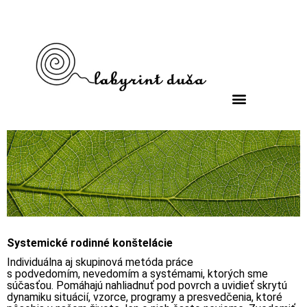
Systemické rodinné konštelácie
Individuálna aj skupinová
metóda práce
s podvedomím, nevedomím a systémami, ktorých sme
súčasťou. Pomáhajú nahliadnuť pod povrch a uvidieť skrytú
dynamiku situácií, vzorce, programy a presvedčenia, ktoré