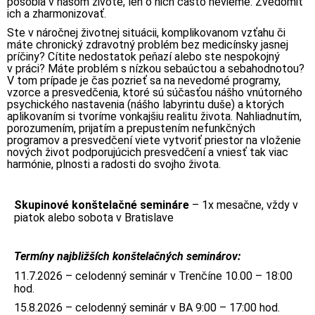
pôsobia v našom živote, len o nich často nevieme. Zvedomiť
ich a zharmonizovať.
Ste v náročnej životnej situácii, komplikovanom vzťahu či
máte chronický zdravotný problém bez medicínsky jasnej
príčiny? Cítite nedostatok peňazí alebo ste nespokojný
v práci? Máte problém s nízkou sebaúctou a sebahodnotou?
V tom prípade je čas pozrieť sa na nevedomé programy,
vzorce a presvedčenia, ktoré sú súčasťou nášho vnútorného
psychického nastavenia (nášho labyrintu duše) a ktorých
aplikovaním si tvoríme vonkajšiu realitu života. Nahliadnutím,
porozumením, prijatím a prepustením nefunkčných
programov a presvedčení viete vytvoriť priestor na vloženie
nových život podporujúcich presvedčení a vniesť tak viac
harmónie, plnosti a radosti do svojho života.
Skupinové konštelačné semináre
– 1x mesačne, vždy v
piatok alebo sobota v Bratislave
Termíny najbližších konštelačných seminárov:
11.7.2026 – celodenný seminár v Trenčíne 10.00 – 18:00
hod.
15.8.2026 – celodenný seminár v BA 9:00 – 17:00 hod.